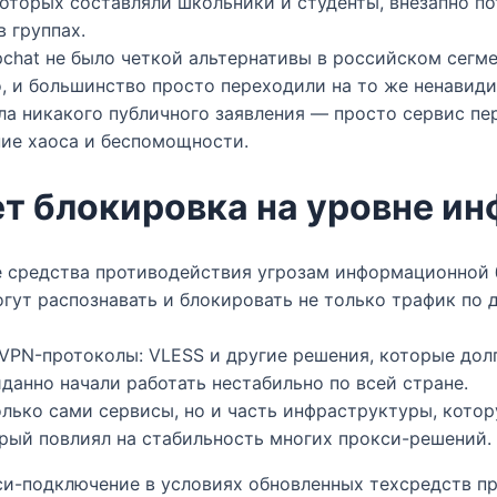
оторых составляли школьники и студенты, внезапно п
группах.​
apchat не было четкой альтернативы в российском сегм
о, и большинство просто переходили на то же ненавиди
ла никакого публичного заявления — просто сервис пе
ие хаоса и беспомощности.​
ет блокировка на уровне и
 средства противодействия угрозам информационной 
могут распознавать и блокировать не только трафик по
VPN-протоколы: VLESS и другие решения, которые дол
анно начали работать нестабильно по всей стране.​
только сами сервисы, но и часть инфраструктуры, кото
рый повлиял на стабильность многих прокси-решений.​​
си-подключение в условиях обновленных техсредств п