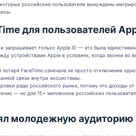
 которых российские пользователи вынуждены мигриро
исы.​
Time для пользователей App
 и запрашивает только Apple ID — это была единственн
жду устройствами Apple в условиях, когда звонки во 
ье потеря FaceTime означала не просто отключение одн
анной связи внутри экосистемы.​
кировки ради российского рынка, потому что доходы о
гично — но для 15+ миллионов российских пользовател
ял молодежную аудиторию 