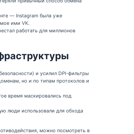
отеряли привычный способ обмена
енте — Instagram была уже
мое ими VK.​
рестал работать для миллионов
нфраструктуры
безопасности) и усилил DPI-фильтры
 доменам, но и по типам протоколов и
гое время маскировались под
рую люди использовали для обхода
ротиводействия, можно посмотреть в