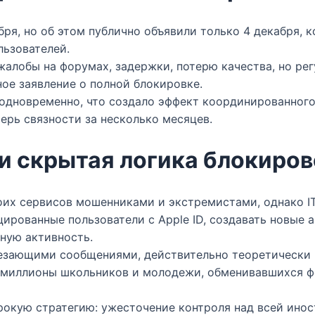
бря, но об этом публично объявили только 4 декабря, 
ьзователей.​
 жалобы на форумах, задержки, потерю качества, но ре
ое заявление о полной блокировке.​
одновременно, что создало эффект координированного
рь связности за несколько месяцев.​
 скрытая логика блокиров
оих сервисов мошенниками и экстремистами, однако I
цированные пользователи с Apple ID, создавать новые 
ую активность.​
чезающими сообщениями, действительно теоретически 
о миллионы школьников и молодежи, обменивавшихся ф
рокую стратегию: ужесточение контроля над всей ин