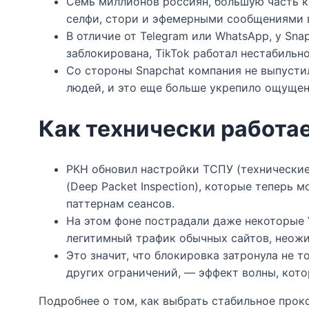
Семь миллионов россиян, большую часть к
селфи, стори и эфемерными сообщениями в 
В отличие от Telegram или WhatsApp, у Sn
заблокирована, TikTok работал нестабильн
Со стороны Snapchat компания не выпусти
людей, и это еще больше укрепило ощущен
Как технически работа
РКН обновил настройки ТСПУ (технические
(Deep Packet Inspection), которые теперь 
паттернам сеансов.​​
На этом фоне пострадали даже некоторые 
легитимный трафик обычных сайтов, неожид
Это значит, что блокировка затронула не 
других ограничений, — эффект волны, кото
Подробнее о том, как выбрать стабильное прок