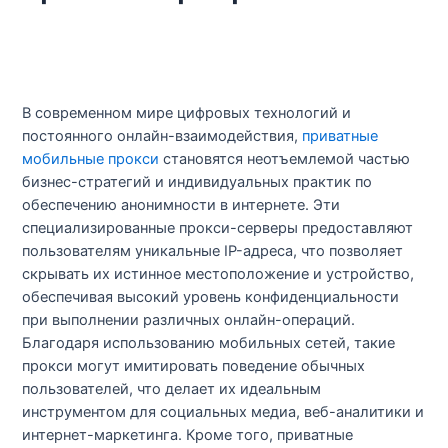
В современном мире цифровых технологий и
постоянного онлайн-взаимодействия,
приватные
мобильные прокси
становятся неотъемлемой частью
бизнес-стратегий и индивидуальных практик по
обеспечению анонимности в интернете. Эти
специализированные прокси-серверы предоставляют
пользователям уникальные IP-адреса, что позволяет
скрывать их истинное местоположение и устройство,
обеспечивая высокий уровень конфиденциальности
при выполнении различных онлайн-операций.
Благодаря использованию мобильных сетей, такие
прокси могут имитировать поведение обычных
пользователей, что делает их идеальным
инструментом для социальных медиа, веб-аналитики и
интернет-маркетинга. Кроме того, приватные