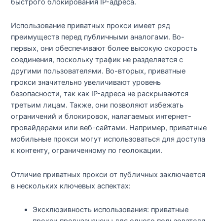
быстрого блокирования IP-адреса.
Использование приватных прокси имеет ряд
преимуществ перед публичными аналогами. Во-
первых, они обеспечивают более высокую скорость
соединения, поскольку трафик не разделяется с
другими пользователями. Во-вторых, приватные
прокси значительно увеличивают уровень
безопасности, так как IP-адреса не раскрываются
третьим лицам. Также, они позволяют избежать
ограничений и блокировок, налагаемых интернет-
провайдерами или веб-сайтами. Например, приватные
мобильные прокси могут использоваться для доступа
к контенту, ограниченному по геолокации.
Отличие приватных прокси от публичных заключается
в нескольких ключевых аспектах:
Эксклюзивность использования: приватные