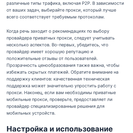
различные типы трафика, включая P2P. В зависимости
от ваших задач, выбирайте прокси, который лучше
всего соответствует требуемым протоколам.
Когда речь заходит о рекомендациях по выбору
провайдера приватных прокси, следует учитывать
несколько аспектов. Во-первых, убедитесь, что
провайдер имеет хорошую репутацию и
положительные отзывы от пользователей.
Прозрачность ценообразования также важна, чтобы
избежать скрытых платежей. Обратите внимание на
поддержку клиентов: качественная техническая
поддержка может значительно упростить работу с
прокси. Наконец, если вам необходимы приватные
мобильные прокси, проверьте, предоставляет ли
провайдер специализированные решения для
мобильных устройств.
Настройка и использование