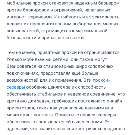
мобильные прокси становятся надежным барьером
против блокировок и ограничений, налагаемых
интернет-сервисами. Их гибкость и эффективность
делают их предпочтительным выбором для многих
пользователей, стремящихся к максимальной
безопасности и приватности в сети.
Тем не менее, приватные прокси не ограничиваются
только мобильными сетями; они также могут
базироваться на стационарных широкополосных
подключениях, предоставляя ещё больше
возможностей для их применения. Эти
прокси-
серверы
особенно ценятся за их способность
обеспечивать стабильное и надежное соединение, что
критично для задач, требующих постоянного онлайн-
присутствия, таких как управление данными или
мониторинг контента. Приватные прокси-серверы
обеспечивают пользователей выделенными IP-
адресами, что значительно снижает риск «соседского