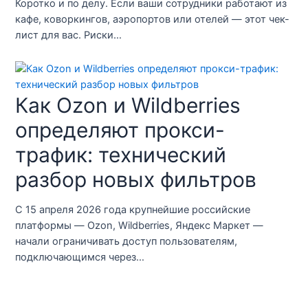
Коротко и по делу. Если ваши сотрудники работают из
кафе, коворкингов, аэропортов или отелей — этот чек-
лист для вас. Риски…
Как Ozon и Wildberries
определяют прокси-
трафик: технический
разбор новых фильтров
С 15 апреля 2026 года крупнейшие российские
платформы — Ozon, Wildberries, Яндекс Маркет —
начали ограничивать доступ пользователям,
подключающимся через…