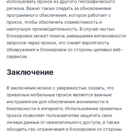
использовать прокси из другого географического
региона. Важно также следить за обновлениями
программного обеспечения, которое работает с
прокси, чтобы обеспечить совместимость и
наилучшую производительность. В случае частых
блокировок может помочь уменьшение интенсивности
запросов через прокси, что снизит вероятность
обнаружения и блокировки со стороны целевых веб-
сервисов.
Заключение
В заключение можно с уверенностью сказать, что
приватные мобильные прокси являются важным
инструментом для обеспечения анонимности и
безопасности в интернете. Использование приватных
прокси позволяет пользователям защитить свои
личные данные от нежелательного доступа, а также
обходить гео-ограничения и блокировки со стороны