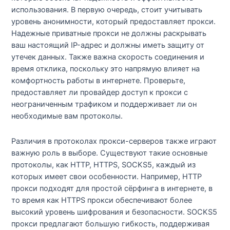
использования. В первую очередь, стоит учитывать
уровень анонимности, который предоставляет прокси.
Надежные приватные прокси не должны раскрывать
ваш настоящий IP-адрес и должны иметь защиту от
утечек данных. Также важна скорость соединения и
время отклика, поскольку это напрямую влияет на
комфортность работы в интернете. Проверьте,
предоставляет ли провайдер доступ к прокси с
неограниченным трафиком и поддерживает ли он
необходимые вам протоколы.
Различия в протоколах прокси-серверов также играют
важную роль в выборе. Существуют такие основные
протоколы, как HTTP, HTTPS, SOCKS5, каждый из
которых имеет свои особенности. Например, HTTP
прокси подходят для простой сёрфинга в интернете, в
то время как HTTPS прокси обеспечивают более
высокий уровень шифрования и безопасности. SOCKS5
прокси предлагают большую гибкость, поддерживая