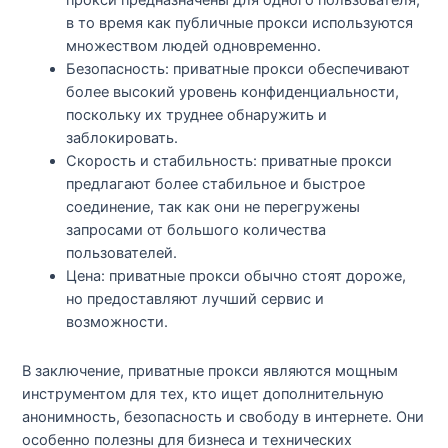
прокси предназначены для одного пользователя,
в то время как публичные прокси используются
множеством людей одновременно.
Безопасность: приватные прокси обеспечивают
более высокий уровень конфиденциальности,
поскольку их труднее обнаружить и
заблокировать.
Скорость и стабильность: приватные прокси
предлагают более стабильное и быстрое
соединение, так как они не перегружены
запросами от большого количества
пользователей.
Цена: приватные прокси обычно стоят дороже,
но предоставляют лучший сервис и
возможности.
В заключение, приватные прокси являются мощным
инструментом для тех, кто ищет дополнительную
анонимность, безопасность и свободу в интернете. Они
особенно полезны для бизнеса и технических