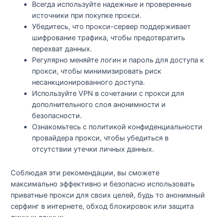
Всегда используйте надежные и проверенные
источники при покупке прокси.
Убедитесь, что прокси-сервер поддерживает
шифрование трафика, чтобы предотвратить
перехват данных.
Регулярно меняйте логин и пароль для доступа к
прокси, чтобы минимизировать риск
несанкционированного доступа.
Используйте VPN в сочетании с прокси для
дополнительного слоя анонимности и
безопасности.
Ознакомьтесь с политикой конфиденциальности
провайдера прокси, чтобы убедиться в
отсутствии утечки личных данных.
Соблюдая эти рекомендации, вы сможете
максимально эффективно и безопасно использовать
приватные прокси для своих целей, будь то анонимный
серфинг в интернете, обход блокировок или защита