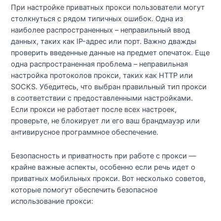
При настройке приватных прокси пользователи могут
столкнуться с рядом типичных ошибок. Одна из
наиболее распространенных – неправильный ввод
данных, таких как IP-адрес или порт. Важно дважды
проверить введенные данные на предмет опечаток. Еще
одна распространенная проблема – неправильная
настройка протоколов прокси, таких как HTTP или
SOCKS. Убедитесь, что выбран правильный тип прокси
в соответствии с предоставленными настройками.
Если прокси не работает после всех настроек,
проверьте, не блокирует ли его ваш брандмауэр или
антивирусное программное обеспечение.
Безопасность и приватность при работе с прокси —
крайне важные аспекты, особенно если речь идет о
приватных мобильных прокси. Вот несколько советов,
которые помогут обеспечить безопасное
использование прокси: