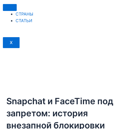
Перейти
к
СТРАНЫ
содержимому
СТАТЬИ
X
Snapchat и FaceTime под
запретом: история
внезапной блокировки